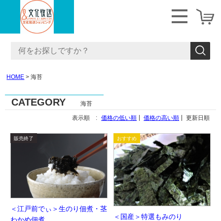
HOME
海苔
CATEGORY
海苔
表示順 :
価格の低い順
価格の高い順
更新日順
＜江戸前でぃ＞生のり佃煮・茎
＜国産＞特選もみのり
わかめ佃煮