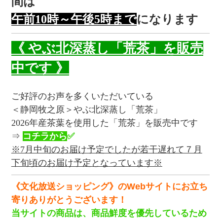
間は
午前10時～午後5時まで
になります
《 やぶ北深蒸し「荒茶」を販売
中です 》
ご好評のお声を多くいただいている
＜静岡牧之原＞やぶ北深蒸し「荒茶」
2026年産茶葉を使用した「荒茶」を販売中です
⇒
コチラから
✅
※7月中旬のお届け予定でしたが若干遅れて７月
下旬頃のお届け予定となっています※
《文化放送ショッピング》のWebサイトにお立ち
寄りありがとうございます！
当サイトの商品は、商品鮮度を優先しているため