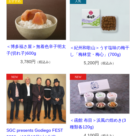
＜博多福さ屋＞無着色辛子明太
＜紀州和歌山＞うす塩味の梅干
子(切れ子)600g
し「梅林堂・梅心」(700g)
3,780円
（税込み）
5,200円
（税込み）
＜函館 布目＞浜風の煌めき(3
種類各120g)
SGC presents Godiego FEST
4,100円
（税込み）