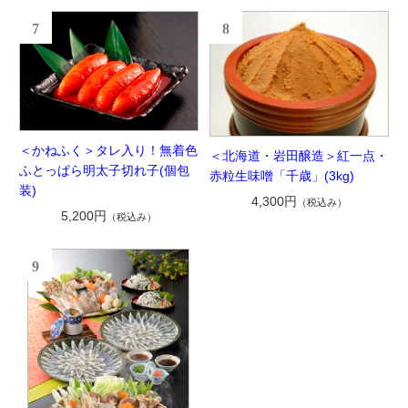
7
8
＜かねふく＞タレ入り！無着色
＜北海道・岩田醸造＞紅一点・
ふとっぱら明太子切れ子(個包
赤粒生味噌「千歳」(3kg)
装)
4,300円
（税込み）
5,200円
（税込み）
9