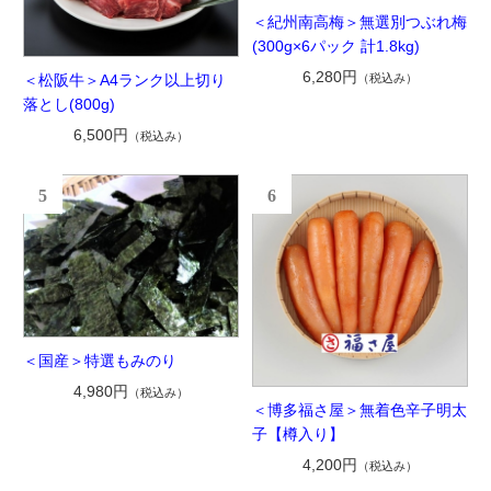
＜紀州南高梅＞無選別つぶれ梅
(300g×6パック 計1.8kg)
6,280円
（税込み）
＜松阪牛＞A4ランク以上切り
落とし(800g)
6,500円
（税込み）
5
6
＜国産＞特選もみのり
4,980円
（税込み）
＜博多福さ屋＞無着色辛子明太
子【樽入り】
4,200円
（税込み）