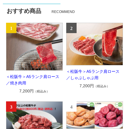
おすすめ商品
RECOMMEND
1
2
＜松阪牛＞A5ランク肩ロース
＜松阪牛＞A5ランク肩ロース
／しゃぶしゃぶ用
／焼き肉用
7,200円
（税込み）
7,200円
（税込み）
3
4