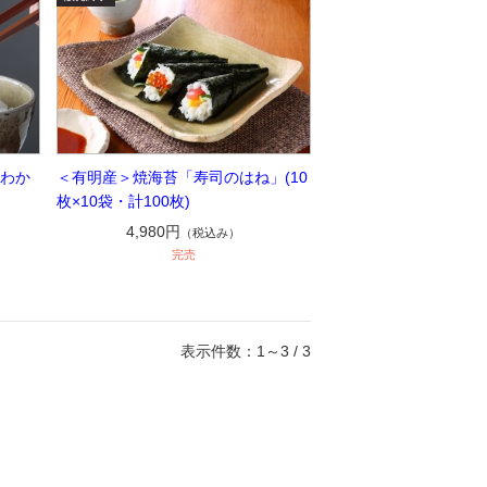
茎わか
＜有明産＞焼海苔「寿司のはね」(10
枚×10袋・計100枚)
4,980円
（税込み）
完売
表示件数：1～3 / 3