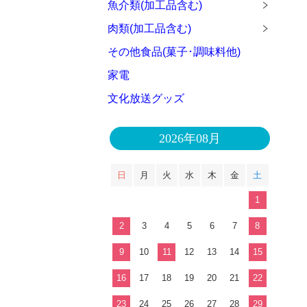
魚介類(加工品含む)
肉類(加工品含む)
その他食品(菓子･調味料他)
家電
文化放送グッズ
2026年08月
日
月
火
水
木
金
土
1
2
3
4
5
6
7
8
9
10
11
12
13
14
15
16
17
18
19
20
21
22
23
24
25
26
27
28
29