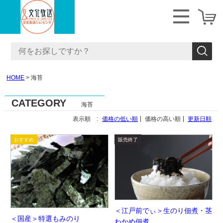
HOME
海苔
CATEGORY
海苔
表示順 :
価格の低い順
価格の高い順
更新日順
＜江戸前でぃ＞生のり佃煮・茎
＜国産＞特選もみのり
わかめ佃煮