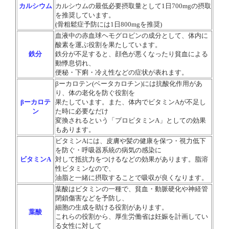
カルシウム
カルシウムの最低必要摂取量として1日700mgの摂取
を推奨しています。
(骨粗鬆症予防には1日800mgを推奨)
血液中の赤血球ヘモグロビンの成分として、体内に
酸素を運ぶ役割を果たしています。
鉄分
鉄分が不足すると、顔色が悪くなったり貧血による
動悸息切れ、
便秘・下痢・冷え性などの症状が表れます。
βーカロテン(ベータカロチン)には抗酸化作用があ
り、体の老化を防ぐ役割を
βーカロテ
果たしています。
また、体内でビタミンAが不足し
ン
た時に必要なだけ
変換されるという
「プロビタミンA」としての効果
もあります。
ビタミンAには、皮膚や髪の健康を保つ・視力低下
を防ぐ・呼吸器系統の病気の感染に
ビタミンA
対して抵抗力をつけるなどの効果があります。脂溶
性ビタミンなので、
油脂と一緒に摂取することで吸収が良くなります。
葉酸はビタミンの一種で、貧血・動脈硬化や神経管
閉鎖傷害などを予防し、
細胞の生成を助ける役割があります。
葉酸
これらの役割から、厚生労働省は妊娠を計画してい
る女性に対して