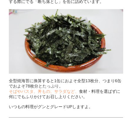
する際にでる「断ち落とし」を缶に詰めています。
全型焼海苔に換算すると1缶におよそ全型13枚分、つまり6缶
でおよそ78枚分とたっぷり。
そばやパスタ、丼もの、サラダなど、
食材・料理を選ばずに
何にでもふりかけてお召し上りください。
いつもの料理がグンとグレードUPしますよ。