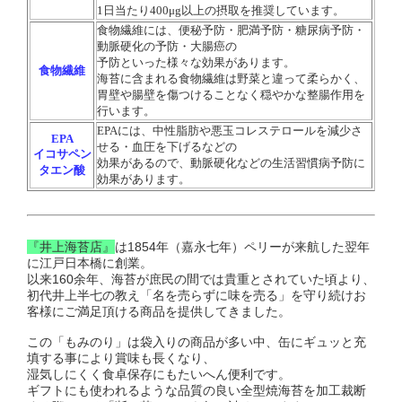
1日当たり400μg以上の摂取を推奨しています。
食物繊維には、便秘予防・肥満予防・糖尿病予防・
動脈硬化の予防・大腸癌の
予防といった様々な効果があります。
食物繊維
海苔に含まれる食物繊維は野菜と違って柔らかく、
胃壁や腸壁を傷つけることなく穏やかな整腸作用を
行います。
EPAには、中性脂肪や悪玉コレステロールを減少さ
EPA
せる・血圧を下げるなどの
イコサペン
効果があるので、
動脈硬化などの生活習慣病予防に
タエン酸
効果があります。
『井上海苔店』
は1854年（嘉永七年）ペリーが来航した翌年
に江戸日本橋に創業。
以来160余年、海苔が庶民の間では貴重とされていた頃より、
初代井上半七の教え「名を売らずに味を売る」を守り続けお
客様にご満足頂ける商品を提供してきました。
この「もみのり」は袋入りの商品が多い中、缶にギュッと充
填する事により賞味も長くなり、
湿気しにくく食卓保存にもたいへん便利です。
ギフトにも使われるような品質の良い全型焼海苔を加工裁断