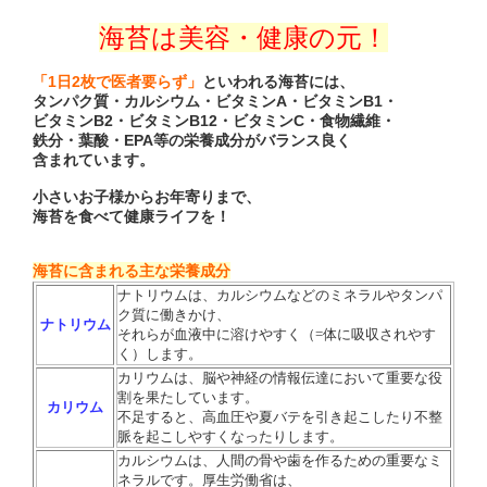
海苔は美容・健康の元！
「1日2枚で医者要らず」
といわれる海苔には、
タンパク質・カルシウム・ビタミンA・ビタミンB1・
ビタミンB2・ビタミンB12・ビタミンC・食物繊維・
鉄分・葉酸・EPA等の栄養成分がバランス良く
含まれています。
小さいお子様からお年寄りまで、
海苔を食べて健康ライフを！
海苔に含まれる主な栄養成分
ナトリウムは、カルシウムなどのミネラルやタンパ
ク質に働きかけ、
ナトリウム
それらが血液中に溶けやすく（=体に吸収されやす
く）します。
カリウムは、脳や神経の情報伝達において重要な役
割を果たしています。
カリウム
不足すると、高血圧や夏バテを引き起こしたり不整
脈を起こしやすくなったりします。
カルシウムは、人間の骨や歯を作るための重要なミ
ネラルです。
厚生労働省は、