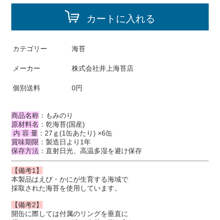
カートに入れる
カテゴリー
海苔
メーカー
株式会社井上海苔店
個別送料
0円
商品名称
：もみのり
原材料名
：乾海苔(国産)
内 容 量
：27ｇ(1缶あたり) ×6缶
賞味期限
：製造日より1年
保存方法
：直射日光、高温多湿を避け保存
【備考1】
本製品はえび・かにが生育する海域で
採取された海苔を使用しています。
【備考2】
開缶に際しては付属のリングを垂直に