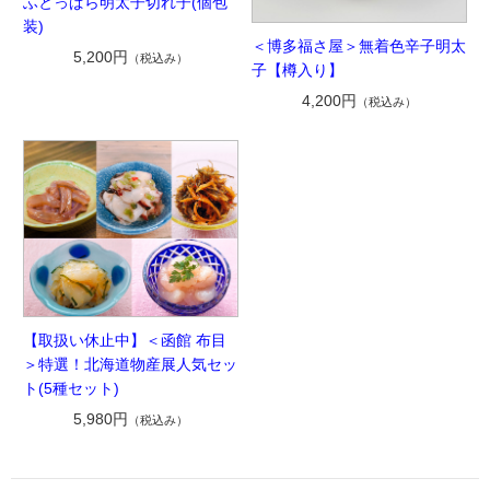
ふとっぱら明太子切れ子(個包
装)
＜博多福さ屋＞無着色辛子明太
5,200円
（税込み）
子【樽入り】
4,200円
（税込み）
【取扱い休止中】＜函館 布目
＞特選！北海道物産展人気セッ
ト(5種セット)
5,980円
（税込み）