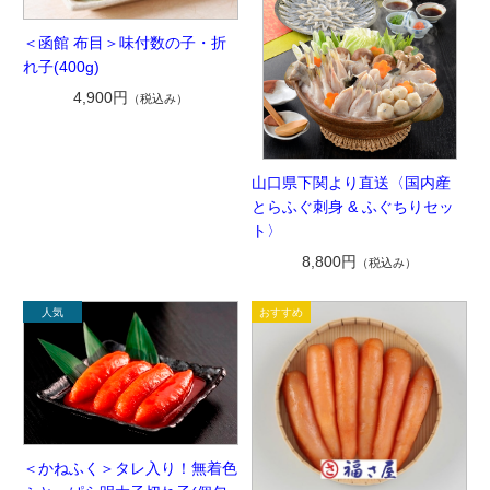
＜函館 布目＞味付数の子・折
れ子(400g)
4,900円
（税込み）
山口県下関より直送〈国内産
とらふぐ刺身 & ふぐちりセッ
ト〉
8,800円
（税込み）
＜かねふく＞タレ入り！無着色