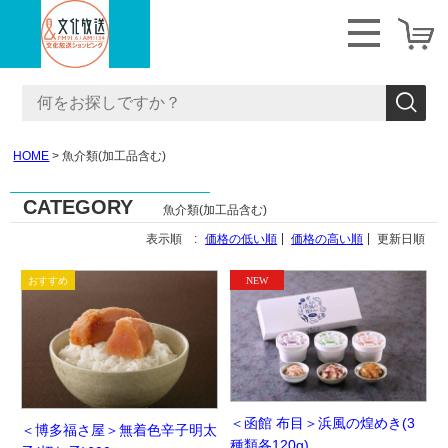
HOME
魚介類(加工品含む)
CATEGORY
魚介類(加工品含む)
表示順 :
価格の低い順
価格の高い順
更新日順
＜函館 布目＞浜風の煌めき(3
＜博多福さ屋＞無着色辛子明太
種類各120g)