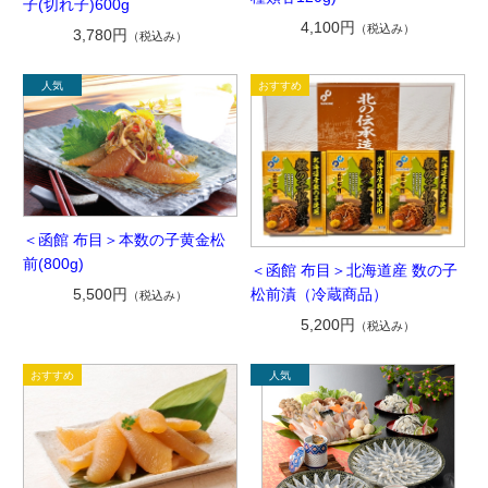
子(切れ子)600g
4,100円
（税込み）
3,780円
（税込み）
＜函館 布目＞本数の子黄金松
前(800g)
＜函館 布目＞北海道産 数の子
松前漬（冷蔵商品）
5,500円
（税込み）
5,200円
（税込み）