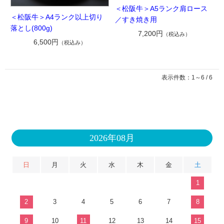
＜松阪牛＞A5ランク肩ロース
＜松阪牛＞A4ランク以上切り
／すき焼き用
落とし(800g)
7,200円
（税込み）
6,500円
（税込み）
表示件数：1～6 / 6
2026年08月
日
月
火
水
木
金
土
1
2
3
4
5
6
7
8
9
10
11
12
13
14
15