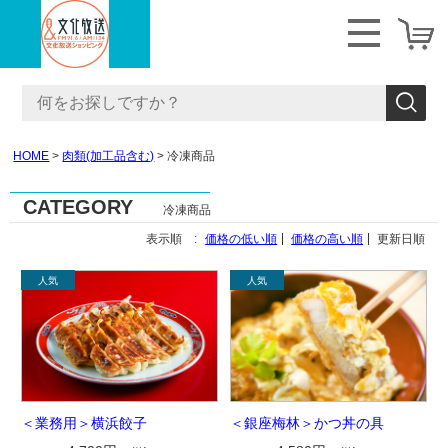
HOME
肉類(加工品含む)
冷凍商品
CATEGORY
冷凍商品
表示順 :
価格の低い順
価格の高い順
更新日順
＜業務用＞横浜餃子
＜銀座梅林＞かつ丼の具