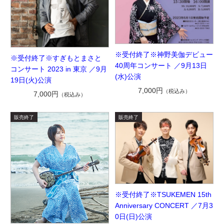
※受付終了※神野美伽デビュー
※受付終了※すぎもとまさと
40周年コンサート ／9月13日
コンサート 2023 in 東京 ／9月
(水)公演
19日(火)公演
7,000円
（税込み）
7,000円
（税込み）
※受付終了※TSUKEMEN 15th
Anniversary CONCERT ／7月3
0日(日)公演