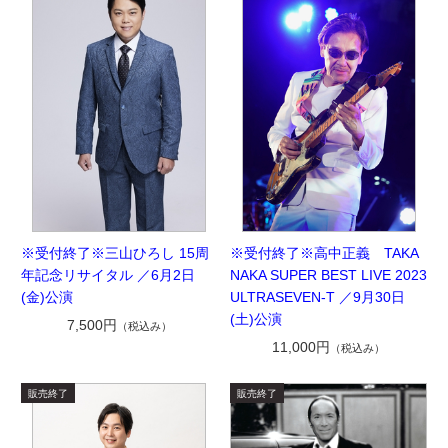
※受付終了※三山ひろし 15周
※受付終了※高中正義 TAKA
年記念リサイタル ／6月2日
NAKA SUPER BEST LIVE 2023
(金)公演
ULTRASEVEN-T ／9月30日
(土)公演
7,500円
（税込み）
11,000円
（税込み）