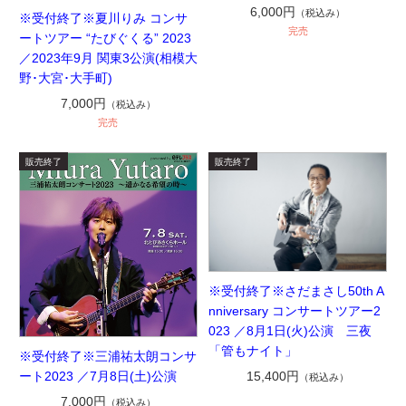
6,000円
（税込み）
※受付終了※夏川りみ コンサ
完売
ートツアー “たびぐくる” 2023
／2023年9月 関東3公演(相模大
野･大宮･大手町)
7,000円
（税込み）
完売
※受付終了※さだまさし50th A
nniversary コンサートツアー2
023 ／8月1日(火)公演 三夜
「管もナイト」
※受付終了※三浦祐太朗コンサ
ート2023 ／7月8日(土)公演
15,400円
（税込み）
7,000円
（税込み）