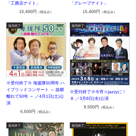
「工務店ナイト」
「グレープナイト」
15,400円
15,400円
（税込み）
（税込み）
※受付終了※ 海援隊50周年 ハ
イブリッドコンサート ～ 故郷
※受付終了※今宵☆jazzyに！
離れて50年 ～ ／4月1日(土)公
８ ／3月8日(水)公演
演
8,500円
（税込み）
6,500円
（税込み）