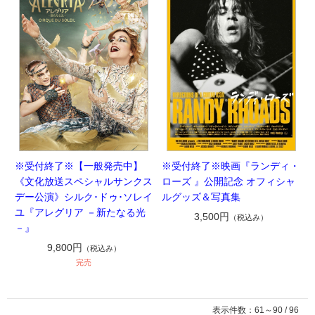
※受付終了※【一般発売中】
※受付終了※映画『ランディ・
《文化放送スペシャルサンクス
ローズ 』公開記念 オフィシャ
デー公演》シルク･ドゥ･ソレイ
ルグッズ＆写真集
ユ『アレグリア －新たなる光
3,500円
（税込み）
－』
9,800円
（税込み）
完売
表示件数：61～90 / 96