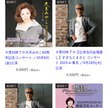
※受付終了※【公演当日会場渡
※受付終了※大月みやこ60周
し】すぎもとまさと コンサー
年記念コンサート ／10月6日
ト 2023 in 東京 ／9月19日(火)
(金)公演
公演
8,000円
（税込み）
6,500円
（税込み）