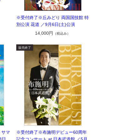
※受付終了※丘みどり 両国国技館 特
別公演 花道 ／9月6日(土)公演
14,000円
（税込み）
トサマ
※受付終了※布施明デビュー60周年
3日
記念コンサート at 日本武道館 ／5月