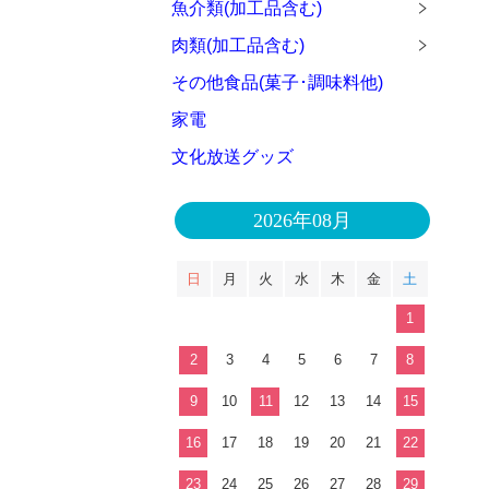
魚介類(加工品含む)
肉類(加工品含む)
その他食品(菓子･調味料他)
家電
文化放送グッズ
2026年08月
日
月
火
水
木
金
土
1
2
3
4
5
6
7
8
9
10
11
12
13
14
15
16
17
18
19
20
21
22
23
24
25
26
27
28
29