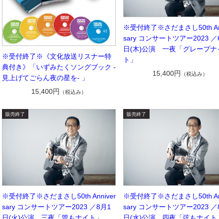
※受付終了※さだまさし50th Ann
sary コンサートツアー2023 ／
日(木)公演 一夜「グレープナ
※受付終了※《文化放送リスナー特
ト」
典付き》「いずみたくソングブック -
15,400円
（税込み）
見上げてごらん夜の星を- 」
15,400円
（税込み）
※受付終了※さだまさし50th Anniver
※受付終了※さだまさし50th Ann
sary コンサートツアー2023 ／8月1
sary コンサートツアー2023 ／
日(火)公演 三夜「管もナイト」
日(水)公演 四夜「弦もナイト