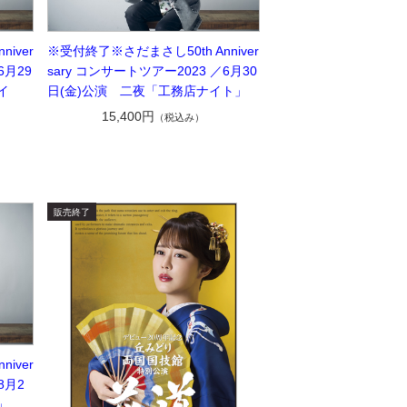
iver
※受付終了※さだまさし50th Anniver
6月29
sary コンサートツアー2023 ／6月30
イ
日(金)公演 二夜「工務店ナイト」
15,400円
（税込み）
iver
8月2
」