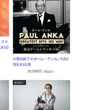
リスマ
(火)公
※受付終了※ポール・アンカ／5月2
3日(火)公演
25,000円
（税込み）