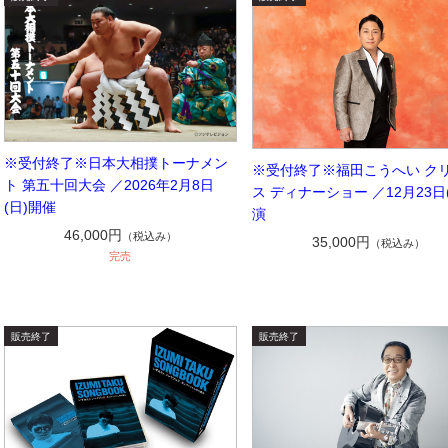
※受付終了※日本大相撲トーナメン
※受付終了※福田こうへい ク
ト 第五十回大会 ／2026年2月8日
ス ディナーショー ／12月23日
(日)開催
演
46,000円
（税込み）
35,000円
（税込み）
完売