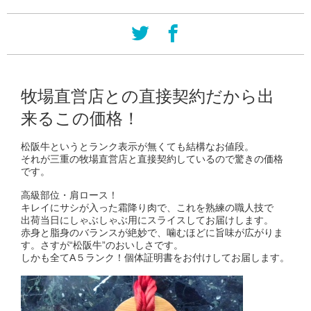
牧場直営店との直接契約だから出
来るこの価格！
松阪牛というとランク表示が無くても結構なお値段。
それが三重の牧場直営店と直接契約しているので驚きの価格
です。
高級部位・肩ロース！
キレイにサシが入った霜降り肉で、これを熟練の職人技で
出荷当日にしゃぶしゃぶ用にスライスしてお届けします。
赤身と脂身のバランスが絶妙で、噛むほどに旨味が広がりま
す。さすが“松阪牛”のおいしさです。
しかも全てA５ランク！個体証明書をお付けしてお届します。