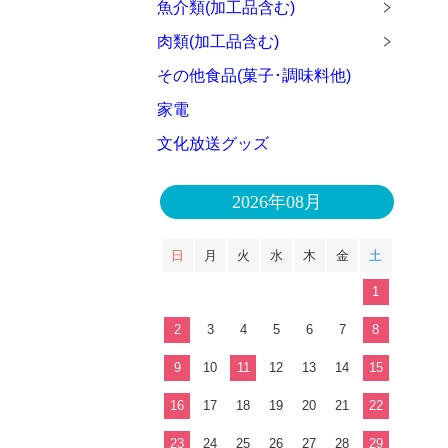
魚介類(加工品含む)
肉類(加工品含む)
その他食品(菓子･調味料他)
家電
文化放送グッズ
2026年08月
日
月
火
水
木
金
土
1
2
3
4
5
6
7
8
9
10
11
12
13
14
15
16
17
18
19
20
21
22
23
24
25
26
27
28
29