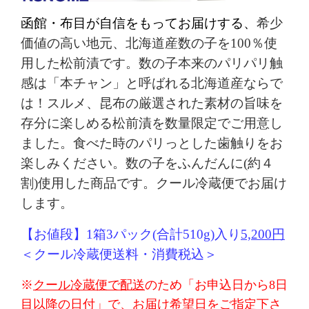
函館・布目が自信をもってお届けする、
希少
価値の高い地元、北海道産数の子を
100
％使
用した松前漬です。数の子本来のパリパリ触
感は「本チャン」と呼ばれる北海道産ならで
は！スルメ、昆布の厳選された素材の旨味を
存分に楽しめる松前漬を数量限定でご用意し
ました。食べた時のパリっとした歯触りをお
楽しみください。数の子をふんだんに
(
約４
割
)使用した
商品です。クール冷蔵便でお届け
します。
【お値段】1箱3パック(合計510g)入り
5,200円
＜クール冷蔵便送料・消費税込＞
※
クール冷蔵便で配送
のため「お申込日から8日
目以降の日付」で、お届け希望日をご指定下さ