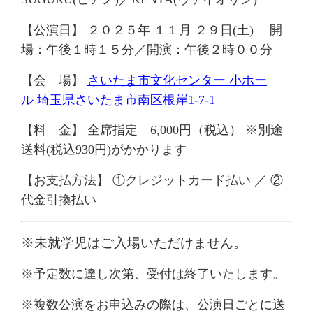
【公演日】
２０２５
年 １１月 ２９日
(
土
)
開
場：午後
１
時１５分／開演：午後２時
００
分
【会 場】
さいたま市文化センター 小ホー
ル
埼玉県
さいたま市南区根岸1-7-1
【料 金】
全席指定 6,000円（税込）
※別途
送料
(
税込
930
円
)
がかかります
【お支払方法】
①クレジットカード払い ／ ②
代金引換払い
※
未就学児はご入場いただけません。
※予定数に達し次第、受付は終了いたします。
※
複数公演をお申込みの際は、
公演日ごとに送