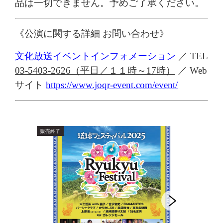
品は一切できません。予めご了承ください。
《公演に関する詳細 お問い合わせ》
文化放送イベントインフォメーション
／
TEL
03-5403-2626
（平日／
１１
時～
17
時）
／
Web
サイト
https://www.joqr-event.com/event/