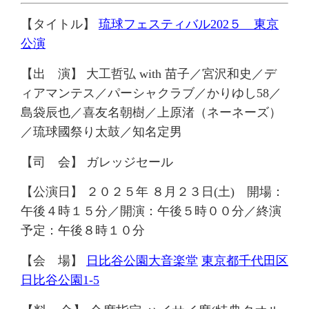
【タイトル】
琉球フェスティバル202５ 東京
公演
【出 演】
大工哲弘 with 苗子／宮沢和史／デ
ィアマンテス／パーシャクラブ／かりゆし58／
島袋辰也／喜友名朝樹／上原渚（ネーネーズ）
／琉球國祭り太鼓／知名定男
【司 会】
ガレッジセール
【公演日】
２０２５年 ８月２３日
(土
)
開場：
午後４時
１５
分
／開演：午後５時
００
分
／終演
予定：午後８時
１０
分
【会 場】
日比谷公園大音楽堂
東京都千代田区
日比谷公園1-5