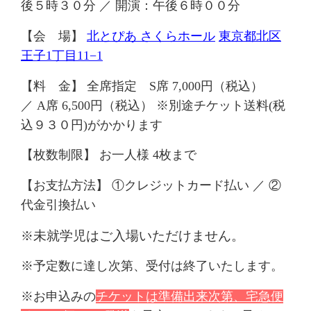
後
５
時３０分 ／ 開演：午後６時
００
分
【会 場】
北とぴあ
さくらホール
東京都北区
王子1丁目11−1
【料 金】
全席指定 S席 7,000円（税込）
／
A席 6,500円（税込）
※別途チケット送料
(
税
込
９３０
円
)
がかかります
【枚数制限】 お一人様 4枚まで
【お支払方法】
①クレジットカード払い ／ ②
代金引換払い
未就学児はご入場いただけません。
※
※予定数に達し次第、受付は終了いたします。
※お申込みの
チケットは準備出来次第、宅急便