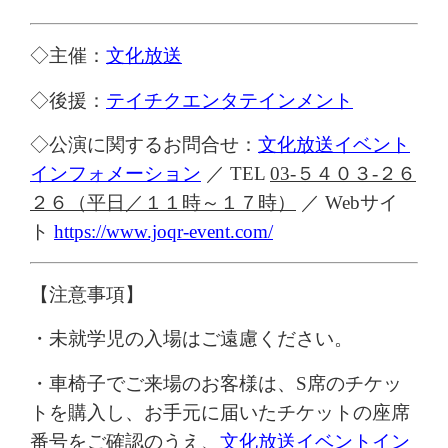
◇主催：
文化放送
◇後援：
テイチクエンタテインメント
◇公演に関するお問合せ：
文化放送イベント
インフォメーション
／
TEL
03-５４０３-２６
２６
（平日／
１１
時～
１７
時）
／
Webサイ
ト
https://www.joqr-event.com/
【注意事項】
・
未就学児の入場はご遠慮ください。
・
車椅子でご来場のお客様は、S席のチケッ
トを購入し、お手元に届いたチケットの座席
番号をご確認のうえ、
文化放送イベントイン