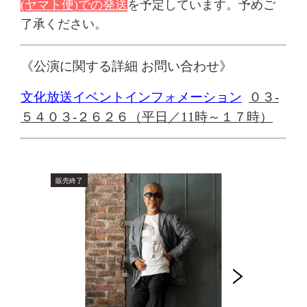
(ヤマト便)での発送
を予定
しています。予めご
了承ください。
《公演に関する詳細 お問い合わせ》
文化放送イベントインフォメーション
０３-
５４０３-２６２６
（平日／
11
時～
１７
時）