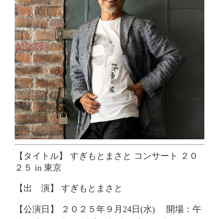
【タイトル】
すぎもとまさと コンサート ２０
２５ in 東京
【出 演】
すぎもとまさと
【公演日】
２０２５
年９月24日
(
水
)
開場：午