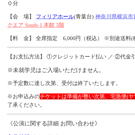
０
分
【会 場】
フィリア
ホール
(青葉台)
神奈川県横浜市青
クエア South-1 本館 5階
【料 金】
全席指定 6,000円（税込）
※別途送料
(
【お支払方法】
①クレジットカード払い ／ ②代金
※
未就学児はご入場いただけません。
※予定数に達し次第、受付は終了いたします。
※お申込みの
チケットは準備が整い次第、宅急便
(
ヤ
了承ください。
《公演に関する詳細 お問い合わせ》