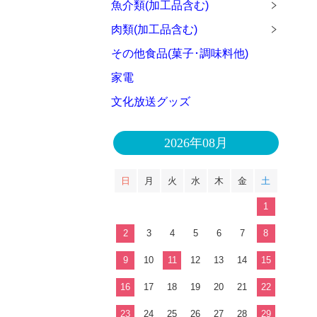
魚介類(加工品含む)
肉類(加工品含む)
その他食品(菓子･調味料他)
家電
文化放送グッズ
2026年08月
日
月
火
水
木
金
土
1
2
3
4
5
6
7
8
9
10
11
12
13
14
15
16
17
18
19
20
21
22
23
24
25
26
27
28
29