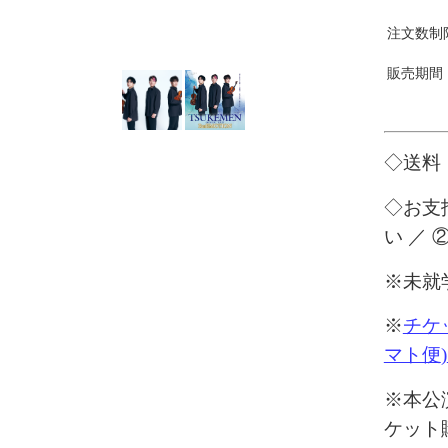
注文数制
販売期間
◇送料
◇お支
い ／
※
未就
※
チケ
マト便
)
※本公
ケット