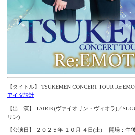
【タイトル】
TSUKEMEN CONCERT TOUR
Re:EM
アイダ設計
【出 演】
TAIRIK(ヴァイオリン・ヴィオラ)／SUG
リン)
【公演日】
２０２５
年 １０月 ４日
(
土
)
開場：午後