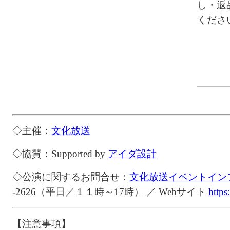
し・返
くださ
◇主催：
文化放送
◇協賛：
Supported by
アイダ設計
◇公演に関するお問合せ：
文化放送イベントイン
-2626
（平日／
１１
時～
17
時）
／
Web
サイト
https
【注意事項】