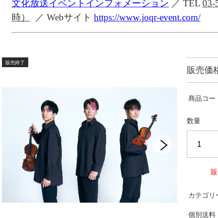
文化放送イベントインフォメーション
／
TEL
03
時）
／
Webサイト
https://www.joqr-event.com/
販売価
商品コー
数量
販
カテゴリ
個別送料