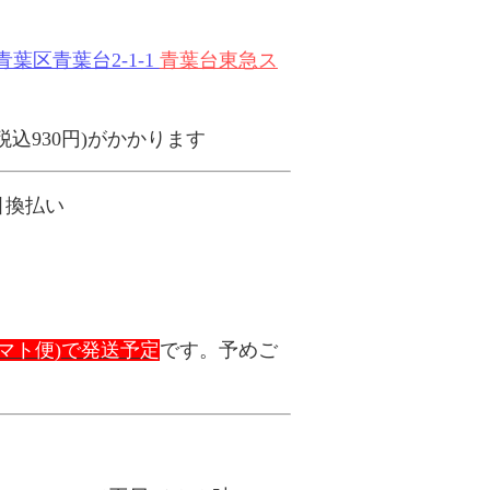
葉区青葉台2-1-1
青葉台東急ス
税込
930
円
)
がかかります
引換払い
マト便
)
で発送予定
です。予めご