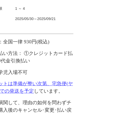
限
1 ～ 4
2025/05/30～2025/09/21
：全国一律
930
円
(
税込
)
払い方法：
①クレジットカード払
 ②代金引換払い
学児入場不可
ットは準備が整い次第、宅急便
(
ヤ
での発送を予定
しています。
演関して、理由の如何を問わずチ
購入後のキャンセル･変更･払い戻