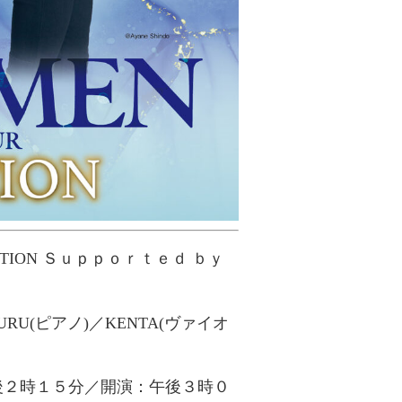
OTION
Ｓｕｐｐｏｒｔｅｄ ｂｙ
URU(ピアノ)／KENTA(ヴァイオ
２時１５分／開演：午後３時
０