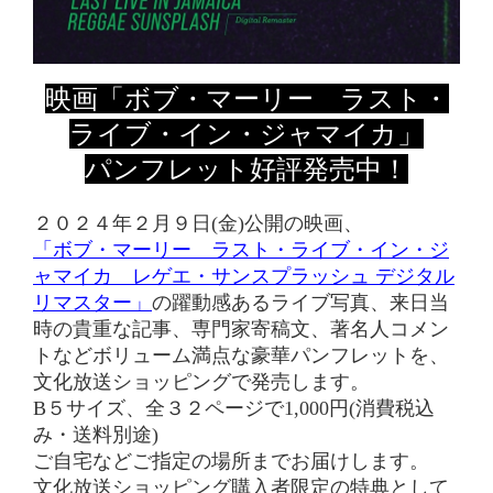
映画「ボブ・マーリー ラスト・
ライブ・イン・ジャマイカ」
パンフレット好評発売中！
２０２４年２月９日(金)公開の映画、
「ボブ・マーリー ラスト・ライブ・イン・ジ
ャマイカ レゲエ・サンスプラッシュ デジタル
リマスター」
の
躍動感あるライブ写真、来日当
時の貴重な記事、専門家寄稿文、著名人コメン
トなど
ボリューム満点な豪華パンフレットを、
文化放送ショッピングで発売します。
B５サイズ、全３２ページで1,000円(消費税込
み・送料別途)
ご自宅などご指定の場所までお届けします。
文化放送ショッピング購入者限定の特典として